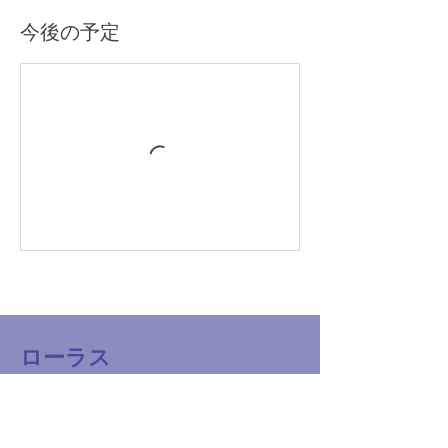
今後の予定
ローラス
STEAM Fair
〒108-0014 東京都港区芝4-1-30 芝国際