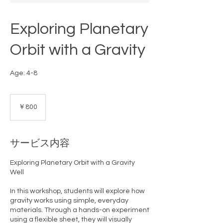
Exploring Planetary
Orbit with a Gravity
Age: 4-8
800
円
￥800
サービス内容
Exploring Planetary Orbit with a Gravity
Well
In this workshop, students will explore how
gravity works using simple, everyday
materials. Through a hands-on experiment
using a flexible sheet, they will visually