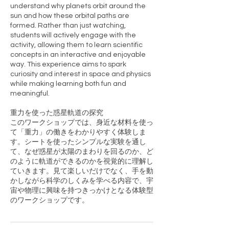
understand why planets orbit around the
sun and how these orbital paths are
formed. Rather than just watching,
students will actively engage with the
activity, allowing them to learn scientific
concepts in an interactive and enjoyable
way. This experience aims to spark
curiosity and interest in space and physics
while making learning both fun and
meaningful.
重力を使った惑星軌道の探究
このワークショップでは、身近な材料を使っ
て「重力」の働きをわかりやすく体験しま
す。シートを使ったシンプルな実験を通し
て、なぜ惑星が太陽のまわりを回るのか、ど
のように軌道ができるのかを視覚的に理解し
ていきます。見て楽しいだけでなく、手を動
かしながら科学のしくみを学べる内容で、宇
宙や物理に興味を持つきっかけとなる体験型
のワークショップです。