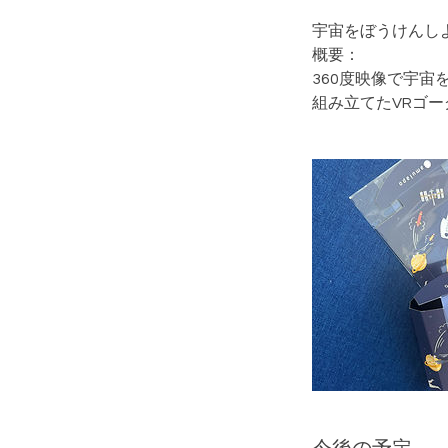
宇宙をぼうけんしよ
概要：
360度映像で宇宙
組み立てたVRゴ