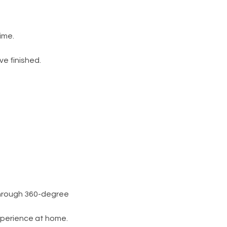
ime.
e finished.
through 360-degree
xperience at home.