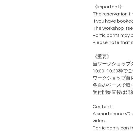
《Important》
The reservation ti
If you have booked
The workshop itsel
Participants may p
Please note that 
《重要》
当ワークショップ
10:00~10:3
ワークショップ自
各自のペースで取
受付開始直後は混
Content:
A smartphone VR e
video.
Participants can 