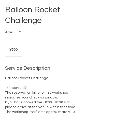
Balloon Rocket
Challenge
Age: 3-12
500
Japanese
¥500
yen
Service Description
Balloon Rocket Challenge
《Important》
The reservation time for this workshop
indicates your check-in window.
If you have booked the 10:00–10:30 slot,
please arrive at the venue within that time.
The workshop itself lasts approximately 10