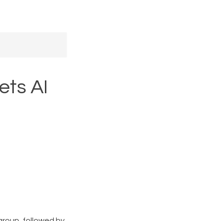
ets AI
group, followed by