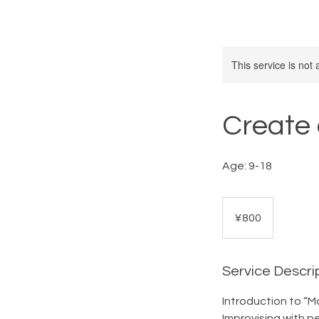
This service is not 
Create 
Age: 9-18
800
Japanese
¥800
yen
Service Descri
Introduction to “M
Improvising with p