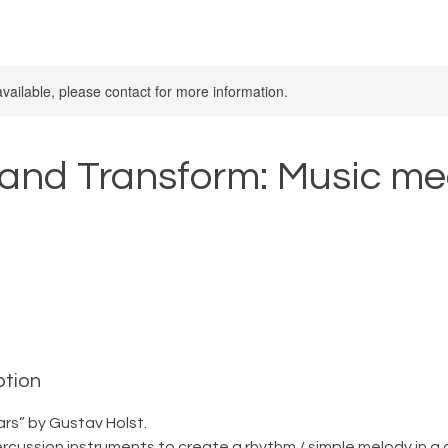
available, please contact for more information.
and Transform: Music me
ption
ars” by Gustav Holst.
ercussion instruments to create a rhythm / simple melody in a 