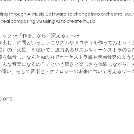
ing through AI Music Software to change into orchestral sou
, real composing VS using AI to create music.
クショップ 〜「作る」から「変える」へ〜
を出し、仲間といっしょにリズムやメロディを作ってみよう！
星》の「火星」を聴いて、迫力あるリズムやオーケストラの音
奏を録音し、なんとAIの力でオーケストラ風や映画音楽のよう
こんな音楽になるの？」という驚きと楽しさを体験しながら、
との違い、そして音楽とテクノロジーの未来について考えるワー
sions