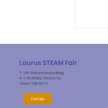
Laurus STEAM Fair
7-10F Shiba Kokusai Bldg.
4-1-30 Shiba, Minato-ku
Tokyo 108-0014
Details