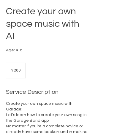
Create your own
space music with
AI
Age: 4-8
800
Japanese
¥800
yen
Service Description
Create your own space music with
Garage:
Let's learn how to create your own song in
the Garage Band app.
No matter if you’re a complete novice or
already have some background in making