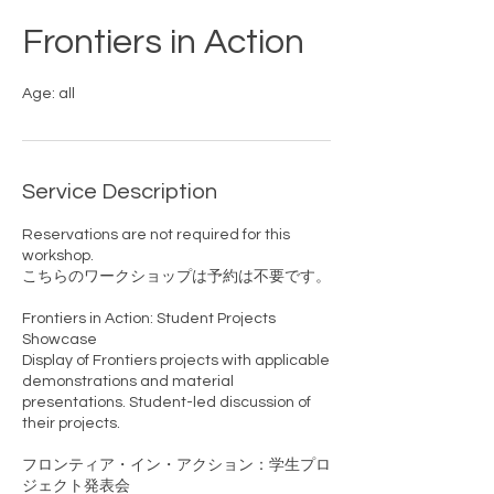
Frontiers in Action
Age: all
Service Description
Reservations are not required for this
workshop.
こちらのワークショップは予約は不要です。
Frontiers in Action: Student Projects
Showcase
Display of Frontiers projects with applicable
demonstrations and material
presentations. Student-led discussion of
their projects.
フロンティア・イン・アクション：学生プロ
ジェクト発表会