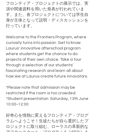
フロンティア・プロジェクトの展示では、実
演や関連資料を用いた発表が行われていま
す。また、各プロジェクトについては学生自
身が主体となって説明・ディスカッションを
行っています。
Welcome to the Frontiers Program, where
curiosity turns into passion. Get to know
Laurus' innovative afterschool program
where students get the chance to do
projects of their own choice. Take a tour
through a selection of our students'
fascinating research and learn all about
how we at Laurus create future innovators.
*Please note that admission may be
restricted if the room is too crowded.
*Student presentation: Saturday, 13th June
10:00~12:00
好奇心を情熱に変えるフロンティア・プログ
ラムへようこそ！生徒たちが自ら選択したプ
ロジェクトに取り組む、ローラスの革新的な