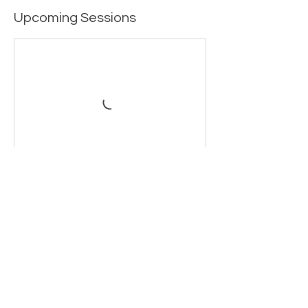
Upcoming Sessions
Laurus STEAM Fair
7-10F Shiba Kokusai Bldg.
4-1-30 Shiba, Minato-ku
Tokyo
108-0014