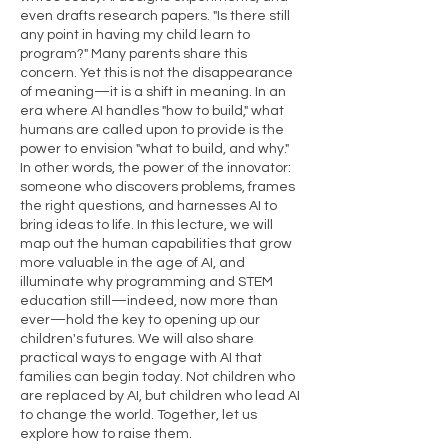
even drafts research papers. "Is there still
any point in having my child learn to
program?" Many parents share this
concern. Yet this is not the disappearance
of meaning—it is a shift in meaning. In an
era where AI handles "how to build," what
humans are called upon to provide is the
power to envision "what to build, and why."
In other words, the power of the innovator:
someone who discovers problems, frames
the right questions, and harnesses AI to
bring ideas to life. In this lecture, we will
map out the human capabilities that grow
more valuable in the age of AI, and
illuminate why programming and STEM
education still—indeed, now more than
ever—hold the key to opening up our
children's futures. We will also share
practical ways to engage with AI that
families can begin today. Not children who
are replaced by AI, but children who lead AI
to change the world. Together, let us
explore how to raise them.