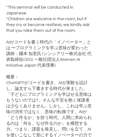
*This seminar will be conducted in
Japanese.
*Children are welcome in the room, but if
they cry or become restless, we kindly ask
that you take them out of the room.
AIがコードを書く時代の「イノベーター」と
は 〜プログラミングを学ぶ意味が変わった
講師：國本 知里氏 (シンシアリー株式会社 代
表取締役CEO/ 一般社団法人Women AI
Initiative Japan 代表理事)
概要：
ChatGPTがコードを書き、AIが実験を設計
し、論文すら下書きする時代が来ました。
「子どもにプログラミングを学ばせる意味は
もうないのでは?」そんな不安を抱く保護者
は少なくありません。しかし、これは学ぶ意
味の消失ではなく、意味の転換です。AIが
「どう作るか」を担う時代、人間に求められ
るのは「何を、なぜ作るのか」を構想する
力。つまり、課題を発見し、問いを立て、AI
を使いこなして形にするイノベーターの力で