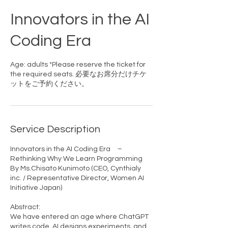
Innovators in the AI
Coding Era
Age: adults *Please reserve the ticket for
the required seats. 必要なお席分だけチケ
ットをご予約ください。
Service Description
Innovators in the AI Coding Era –
Rethinking Why We Learn Programming
By Ms.Chisato Kunimoto (CEO, Cynthialy
inc. / Representative Director, Women AI
Initiative Japan)
Abstract:
We have entered an age where ChatGPT
writes code, AI designs experiments, and