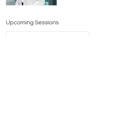
Upcoming Sessions
Laurus STEAM Fair
7-10F Shiba Kokusai Bldg.